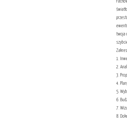
Fachow
światł
przest
ewentu
twoja 
szybcie
Zakres
1. Inw
2. Anal
3. Pro
4. Pla
5. Wyb
6. Bud
7. Wiz
8. Do