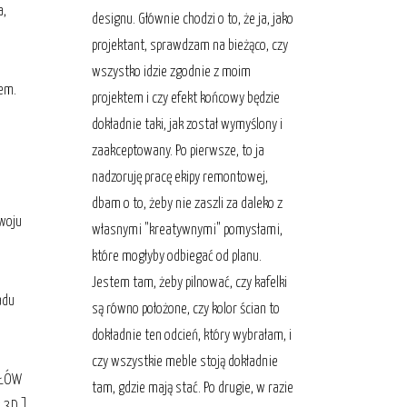
a,
designu. Głównie chodzi o to, że ja, jako
projektant, sprawdzam na bieżąco, czy
wszystko idzie zgodnie z moim
iem.
projektem i czy efekt końcowy będzie
dokładnie taki, jak został wymyślony i
zaakceptowany. Po pierwsze, to ja
nadzoruję pracę ekipy remontowej,
dbam o to, żeby nie zaszli za daleko z
zwoju
własnymi "kreatywnymi" pomysłami,
które mogłyby odbiegać od planu.
Jestem tam, żeby pilnować, czy kafelki
adu
są równo położone, czy kolor ścian to
dokładnie ten odcień, który wybrałam, i
czy wszystkie meble stoją dokładnie
AŁÓW
tam, gdzie mają stać. Po drugie, w razie
w 3D ]