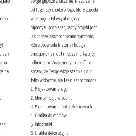
ja jako
swoje głębsze znaczenie. Niezależnie
od tego, czy chodzi o logo, które zapada
pójną
w pamięć, stylową ulotkę czy
hipnotyzujący plakat, każdy projekt jest
e
jak dobrze skomponowana symfonia,
yć,
która opowiada historię i buduje
isz, i
emocjonalny most między marką a jej
sz na
odbiorcami. Znajdziemy to „coś”, co
ega na
sprawi, że Twoje wizje staną się nie
tylko widoczne, ale też niezapomniane.
1. Projektowanie logo
e
2. Identyfikacja wizualna
3. Projektowanie mat. reklamowych
4. Grafika do mediów
esz
5. Infografiki
ć
6. Grafika dekoracyjna