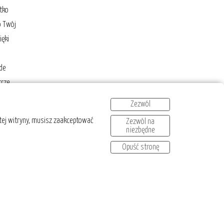
ótko
o Twój
ięki
ede
trze
dziesz
Zezwól
 tej witryny, musisz zaakceptować
Zezwól na
niezbędne
ki ze
Opuść stronę