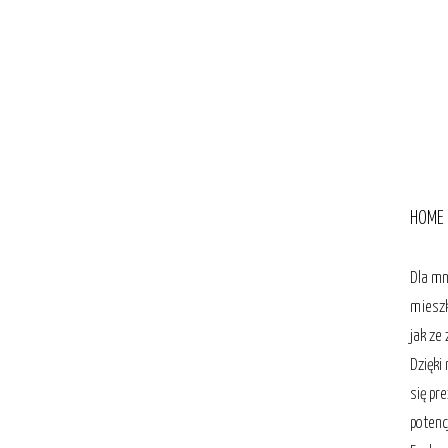
HOME 
Dla mn
mieszk
jak ze
Dzięki
się pr
potenc