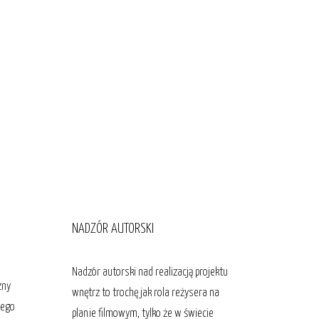
NADZÓR AUTORSKI
Nadzór autorski nad realizacją projektu
zny
wnętrz to trochę jak rola reżysera na
jego
planie filmowym, tylko że w świecie