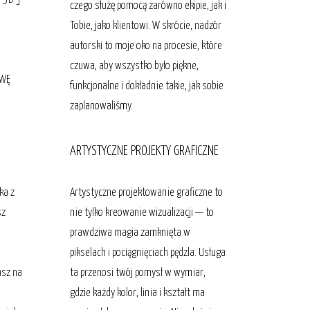
czego służę pomocą zarówno ekipie, jak i
Tobie, jako klientowi. W skrócie, nadzór
autorski to moje oko na procesie, które
czuwa, aby wszystko było piękne,
OWĘ
funkcjonalne i dokładnie takie, jak sobie
zaplanowaliśmy.
ARTYSTYCZNE PROJEKTY GRAFICZNE
ka z
Artystyczne projektowanie graficzne to
sz
nie tylko kreowanie wizualizacji — to
prawdziwa magia zamknięta w
pikselach i pociągnięciach pędzla. Usługa
asz na
ta przenosi twój pomysł w wymiar,
gdzie każdy kolor, linia i kształt ma