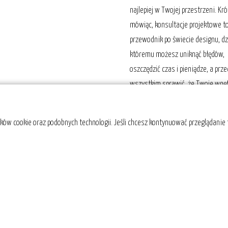
najlepiej w Twojej przestrzeni. Kr
mówiąc, konsultacje projektowe t
przewodnik po świecie designu, dz
któremu możesz uniknąć błędów,
oszczędzić czas i pieniądze, a prz
wszystkim sprawić, że Twoje wnę
stanie się miejscem, w którym bę
się czuł świetnie. Po konsultacji,
ików cookie oraz podobnych technologii. Jeśli chcesz kontynuować przeglądanie
wszelkie ustalenia wraz z linkami
zostaną przesłane w formie notat
spotkania w formacie PDF.