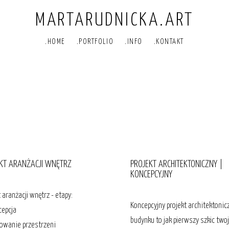
MARTARUDNICKA.ART
.HOME
.PORTFOLIO
.INFO
.KONTAKT
KT ARANŻACJI WNĘTRZ
PROJEKT ARCHITEKTONICZNY |
KONCEPCYJNY
t aranżacji wnętrz - etapy:
Koncepcyjny projekt architektonic
cepcja
budynku to jak pierwszy szkic two
nowanie przestrzeni