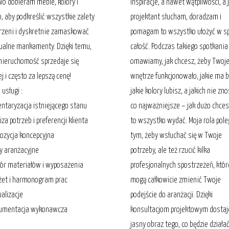
o dobieram meble, kolory i
inspiracje, a nawet wątpliwości, a 
o, aby podkreślić wszystkie zalety
projektant słucham, doradzam i
rzeni i dyskretnie zamaskować
pomagam to wszystko ułożyć w s
alne mankamenty. Dzięki temu,
całość. Podczas takiego spotkania
nieruchomość sprzedaje się
omawiamy, jak chcesz, żeby Twoj
j i często za lepszą cenę!
wnętrze funkcjonowało, jakie ma b
 usługi :
jakie kolory lubisz, a jakich nie znos
entaryzacja istniejącego stanu
co najważniejsze – jak dużo chce
iza potrzeb i preferencji klienta
to wszystko wydać. Moja rola pol
pozycja koncepcyjna
tym, żeby wsłuchać się w Twoje
ny aranżacyjne
potrzeby, ale też rzucić kilka
ór materiałów i wyposażenia
profesjonalnych spostrzeżeń, któr
żet i harmonogram prac
mogą całkowicie zmienić Twoje
ualizacje
podejście do aranżacji. Dzięki
kumentacja wykonawcza
konsultacjom projektowym dostaj
jasny obraz tego, co będzie działa