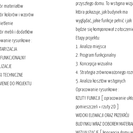
przyszłego domu. To wstępna wizj
ór materiałów
która pokazuje, jak budynek ma
ór kolorów i wzorów
wyglądać, jakie funkcje pełnić i jak
ietlenie
będzie się komponował z otoczen
ór mebli i dodatków
Etapy projektu:
owanie rysunkowe :
1. Analiza miejsca
TARYZACJA
2. Program funkcjonalny
 FUNKCJONALNY
3. Koncepcja wizualna
LIZACJE
4. Strategia zrównoważonego ro
KI TECHNICZNE
5. Analiza kosztów wstępnych
IENIE DO PROJEKTU
Opracowanie rysunkowe :
RZUTY FUNKCJI [ opracowanie ukł
pomieszczeń > rzuty 2D ]
WIDOKI ELEWACJI ORAZ PRZEKRÓJ
BUDYNKU WRAZ DOBOREM MATERI
WIZUALIZACJE [ koncepcja domu 