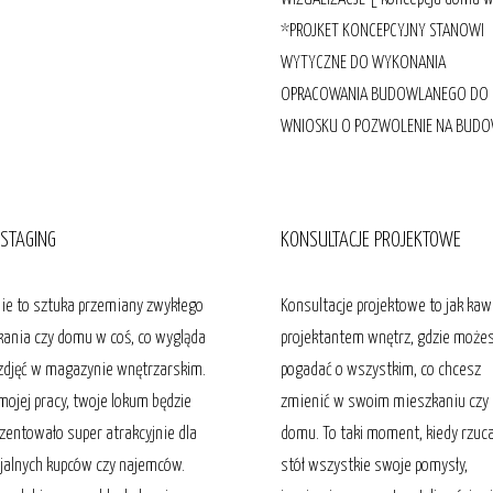
*PROJKET KONCEPCYJNY STANOWI
WYTYCZNE DO WYKONANIA
OPRACOWANIA BUDOWLANEGO DO
WNIOSKU O POZWOLENIE NA BUD
STAGING
KONSULTACJE PROJEKTOWE
ie to sztuka przemiany zwykłego
Konsultacje projektowe to jak kaw
ania czy domu w coś, co wygląda
projektantem wnętrz, gdzie może
 zdjęć w magazynie wnętrzarskim.
pogadać o wszystkim, co chcesz
 mojej pracy, twoje lokum będzie
zmienić w swoim mieszkaniu czy
ezentowało super atrakcyjnie dla
domu. To taki moment, kiedy rzuc
jalnych kupców czy najemców.
stół wszystkie swoje pomysły,